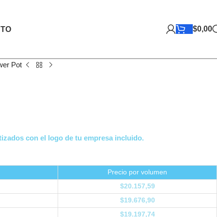
$
0,00
TO
wer Pot
izados con el logo de tu empresa incluido.
Precio por volumen
$
20.157,59
$
19.676,90
$
19.197,74