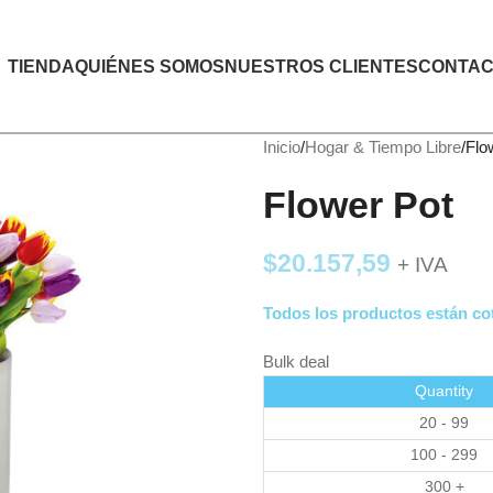
TIENDA
QUIÉNES SOMOS
NUESTROS CLIENTES
CONTAC
Inicio
Hogar & Tiempo Libre
Flo
Flower Pot
$
20.157,59
+ IVA
Todos los productos están cot
Bulk deal
Quantity
20 - 99
100 - 299
300 +