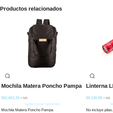
Productos relacionados
Mochila Matera Poncho Pampa
Linterna L
$
52.603,39
$
8.126,98
+ IVA
+ IVA
Seleccionar opciones
Se
Mochila Matera Poncho Pampa
No incluye pilas.