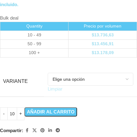
incluido.
Bulk deal
Quantity
Precio por volumen
10 - 49
$
13.736,63
50 - 99
$
13.456,91
100 +
$
13.178,09
VARIANTE
Limpiar
AÑADIR AL CARRITO
Compartir: