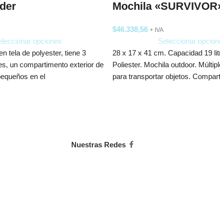
der
Mochila «SURVIVOR
$
46.338,56
+ IVA
leccionar opciones
Seleccionar opcion
n tela de polyester, tiene 3
28 x 17 x 41 cm. Capacidad 19 lit
les, un compartimento exterior de
Poliester. Mochila outdoor. Múltip
pequeños en el
para transportar objetos. Compar
Nuestras Redes