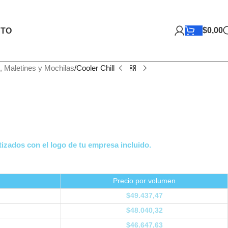
$
0,00
TO
, Maletines y Mochilas
Cooler Chill
izados con el logo de tu empresa incluido.
Precio por volumen
$
49.437,47
$
48.040,32
$
46.647,63