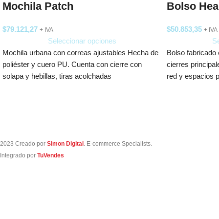
Mochila Patch
Bolso Hea
$
79.121,27
$
50.853,35
+ IVA
+ IVA
Seleccionar opciones
Se
Mochila urbana con correas ajustables Hecha de
Bolso fabricado e
poliéster y cuero PU. Cuenta con cierre con
cierres principa
solapa y hebillas, tiras acolchadas
red y espacios 
2023 Creado por
Simon Digital
. E-commerce Specialists.
Integrado por
TuVendes