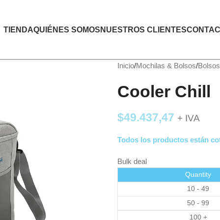
TIENDA
QUIÉNES SOMOS
NUESTROS CLIENTES
CONTAC
Inicio
Mochilas & Bolsos
Bolsos
Cooler Chill
$
49.437,47
+ IVA
Todos los productos están cot
Bulk deal
Quantity
10 - 49
50 - 99
100 +