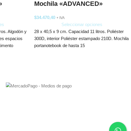
»
Mochila «ADVANCED»
$
34.470,40
+ IVA
es
Seleccionar opciones
ros. Algodón y
28 x 40,5 x 9 cm. Capacidad 11 litros. Poliéster
les espacios
300D, interior Poliéster estampado 210D. Mochila
timento
portanotebook de hasta 15