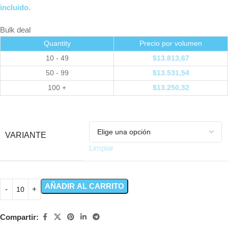
incluido.
Bulk deal
Quantity
Precio por volumen
10 - 49
$
13.813,67
50 - 99
$
13.531,54
100 +
$
13.250,32
VARIANTE
Limpiar
AÑADIR AL CARRITO
Compartir: