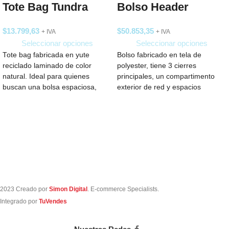
Tote Bag Tundra
Bolso Header
$
13.799,63
$
50.853,35
+ IVA
+ IVA
Seleccionar opciones
Seleccionar opciones
Tote bag fabricada en yute
Bolso fabricado en tela de
reciclado laminado de color
polyester, tiene 3 cierres
natural. Ideal para quienes
principales, un compartimento
buscan una bolsa espaciosa,
exterior de red y espacios
perfecta para llevar
pequeños en el
2023 Creado por
Simon Digital
. E-commerce Specialists.
Integrado por
TuVendes