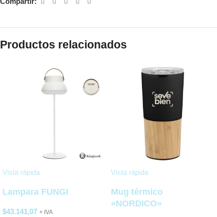
Compartir:
Productos relacionados
Vista rápida
Vista rápida
Lampara FUNGI
Mug térmico
«NORDICO»
$
43.141,07
+ IVA