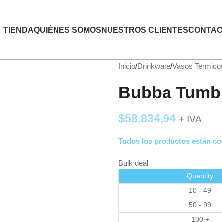
TIENDA
QUIÉNES SOMOS
NUESTROS CLIENTES
CONTAC
Inicio
Drinkware
Vasos Termico
Bubba Tumbl
$
58.834,94
+ IVA
Todos los productos están cot
Bulk deal
Quantity
10 - 49
50 - 99
100 +