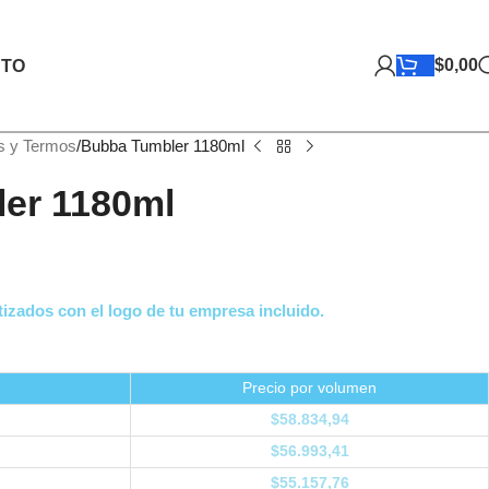
$
0,00
TO
s y Termos
Bubba Tumbler 1180ml
er 1180ml
izados con el logo de tu empresa incluido.
Precio por volumen
$
58.834,94
$
56.993,41
$
55.157,76