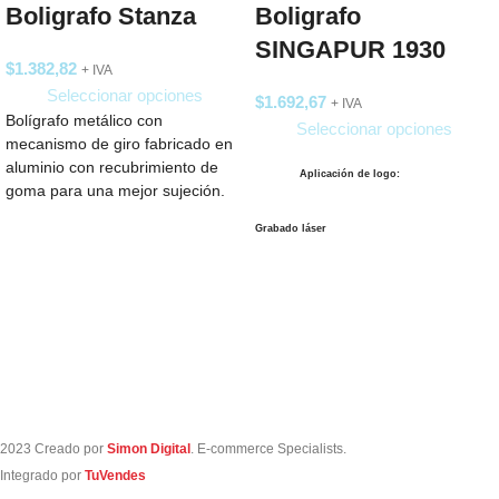
Boligrafo Stanza
Boligrafo
SINGAPUR 1930
$
1.382,82
+ IVA
Seleccionar opciones
$
1.692,67
+ IVA
Bolígrafo metálico con
Seleccionar opciones
mecanismo de giro fabricado en
aluminio con recubrimiento de
Aplicación de logo:
goma para una mejor sujeción.
Cuenta con tinta
Grabado láser
Tampografía
Digital Full Color
2023 Creado por
Simon Digital
. E-commerce Specialists.
Integrado por
TuVendes