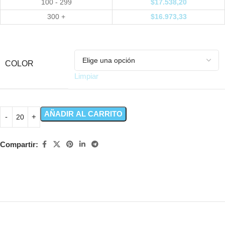
100 - 299
$
17.538,20
300 +
$
16.973,33
COLOR
Limpiar
AÑADIR AL CARRITO
Compartir: