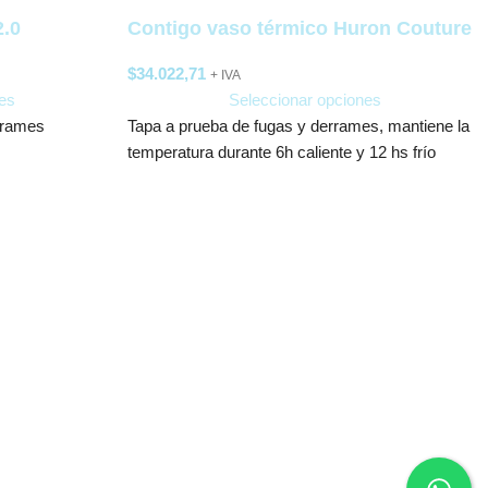
2.0
Contigo vaso térmico Huron Couture
$
34.022,71
+ IVA
es
Seleccionar opciones
rrames
Tapa a prueba de fugas y derrames, mantiene la
temperatura durante 6h caliente y 12 hs frío