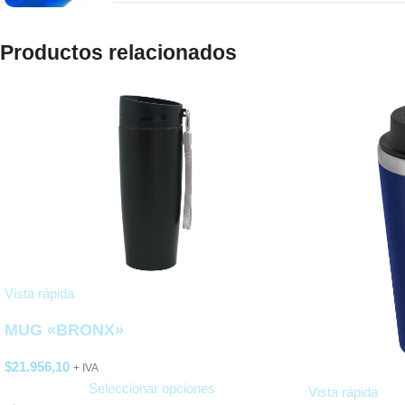
Productos relacionados
Vista rápida
MUG «BRONX»
$
21.956,10
+ IVA
Seleccionar opciones
Vista rápida