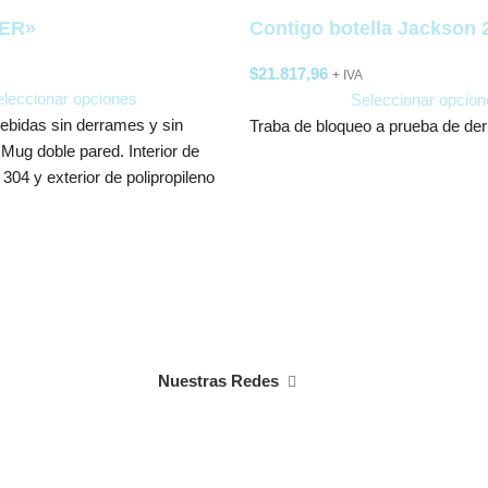
ER»
Contigo botella Jackson 
$
21.817,96
+ IVA
leccionar opciones
Seleccionar opcion
bebidas sin derrames y sin
Traba de bloqueo a prueba de de
Mug doble pared. Interior de
 304 y exterior de polipropileno
Nuestras Redes