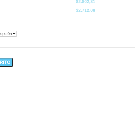
$
2.802,31
$
2.712,06
RITO