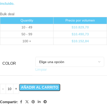
incluido.
Bulk deal
Quantity
Precio por volumen
10 - 49
$
10.829,70
50 - 99
$
10.490,73
100 +
$
10.152,84
COLOR
Limpiar
AÑADIR AL CARRITO
Compartir: