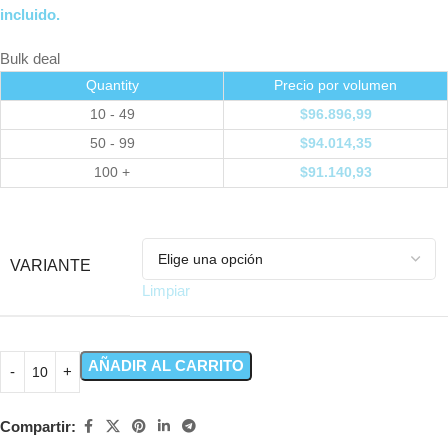
incluido.
Bulk deal
Quantity
Precio por volumen
10 - 49
$
96.896,99
50 - 99
$
94.014,35
100 +
$
91.140,93
VARIANTE
Limpiar
AÑADIR AL CARRITO
Compartir: