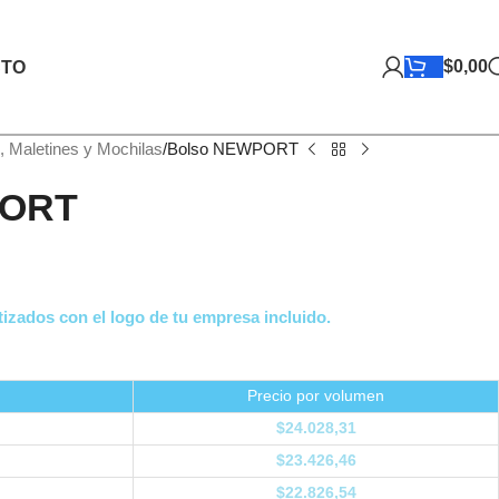
$
0,00
TO
, Maletines y Mochilas
Bolso NEWPORT
PORT
izados con el logo de tu empresa incluido.
Precio por volumen
$
24.028,31
$
23.426,46
$
22.826,54