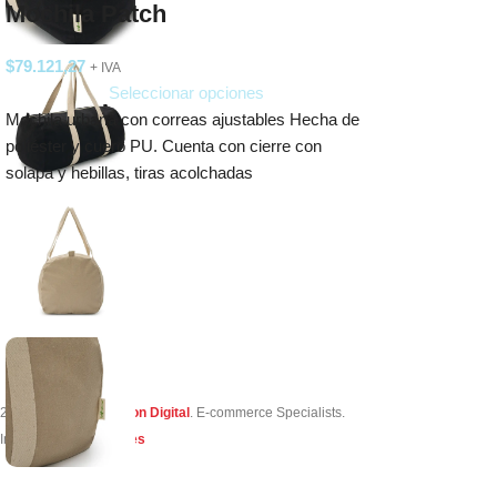
Mochila Patch
$
79.121,27
+ IVA
Seleccionar opciones
Mochila urbana con correas ajustables Hecha de
poliéster y cuero PU. Cuenta con cierre con
solapa y hebillas, tiras acolchadas
2023 Creado por
Simon Digital
. E-commerce Specialists.
Integrado por
TuVendes