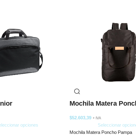
nior
Mochila Matera Pon
$
52.603,39
+ IVA
leccionar opciones
Seleccionar opcion
Mochila Matera Poncho Pampa