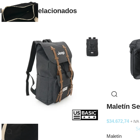
Productos relacionados
Maletín Se
$
34.672,74
+ IVA
Se
Maletín