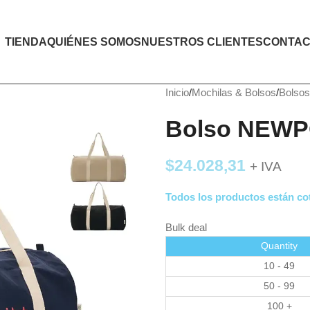
TIENDA
QUIÉNES SOMOS
NUESTROS CLIENTES
CONTAC
Inicio
Mochilas & Bolsos
Bolsos
Bolso NEW
$
24.028,31
+ IVA
Todos los productos están cot
Bulk deal
Quantity
10 - 49
50 - 99
100 +