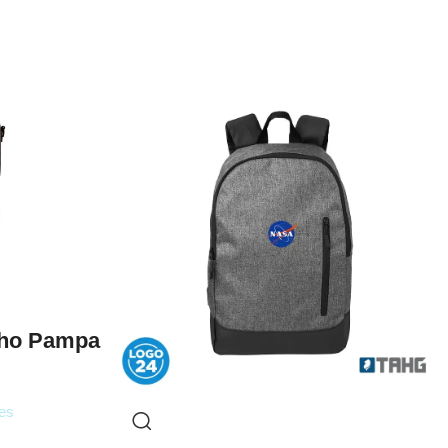
cho Pampa
es