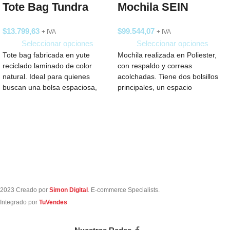
Tote Bag Tundra
Mochila SEIN
$
13.799,63
$
99.544,07
+ IVA
+ IVA
Seleccionar opciones
Seleccionar opciones
Tote bag fabricada en yute
Mochila realizada en Poliester,
reciclado laminado de color
con respaldo y correas
natural. Ideal para quienes
acolchadas. Tiene dos bolsillos
buscan una bolsa espaciosa,
principales, un espacio
perfecta para llevar
completamente acolchado para
notebook, 2
2023 Creado por
Simon Digital
. E-commerce Specialists.
Integrado por
TuVendes