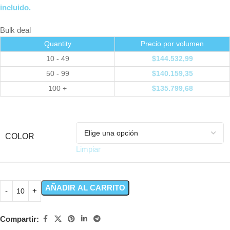
incluido.
Bulk deal
Quantity
Precio por volumen
10 - 49
$
144.532,99
50 - 99
$
140.159,35
100 +
$
135.799,68
COLOR
Limpiar
AÑADIR AL CARRITO
Compartir: