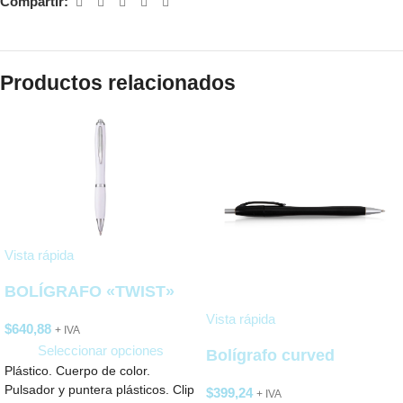
Compartir:
Productos relacionados
Vista rápida
BOLÍGRAFO «TWIST»
Vista rápida
$
640,88
+ IVA
Seleccionar opciones
Bolígrafo curved
Plástico. Cuerpo de color.
Pulsador y puntera plásticos. Clip
$
399,24
+ IVA