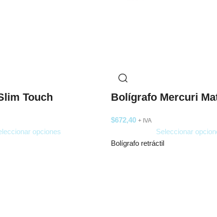
 Slim Touch
Bolígrafo Mercuri Ma
$
672,40
+ IVA
leccionar opciones
Seleccionar opcion
Bolígrafo retráctil