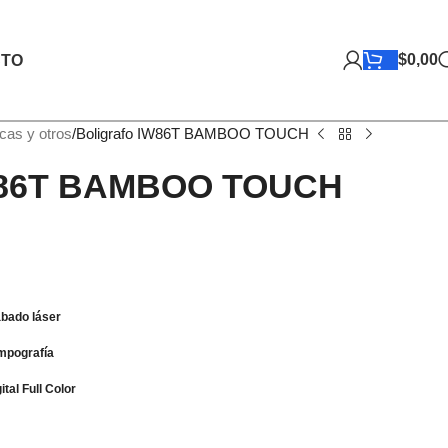
$
0,00
TO
icas y otros
Boligrafo IW86T BAMBOO TOUCH
IW86T BAMBOO TOUCH
bado láser
pografía
tal Full Color