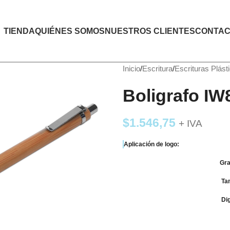
TIENDA
QUIÉNES SOMOS
NUESTROS CLIENTES
CONTAC
Inicio
Escritura
Escrituras Plást
Boligrafo 
$
1.546,75
+ IVA
Aplicación de logo:
Gra
Tam
Digi