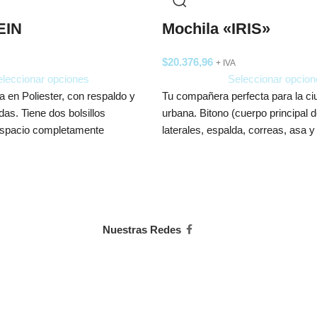
EIN
Mochila «IRIS»
$
20.376,96
+ IVA
leccionar opciones
Seleccionar opcion
a en Poliester, con respaldo y
Tu compañera perfecta para la ci
as. Tiene dos bolsillos
urbana. Bitono (cuerpo principal d
 espacio completamente
laterales, espalda, correas, asa y
notebook, 2
Nuestras Redes