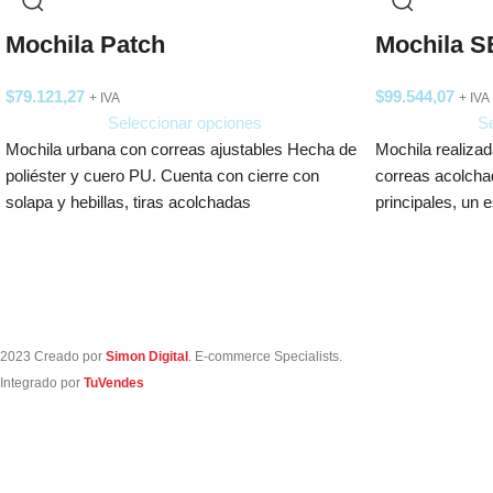
Mochila Patch
Mochila S
$
79.121,27
$
99.544,07
+ IVA
+ IVA
Seleccionar opciones
Se
Mochila urbana con correas ajustables Hecha de
Mochila realizad
poliéster y cuero PU. Cuenta con cierre con
correas acolchad
solapa y hebillas, tiras acolchadas
principales, un
acolchado para 
2023 Creado por
Simon Digital
. E-commerce Specialists.
Integrado por
TuVendes