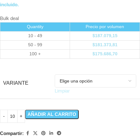
incluido.
Bulk deal
Quantity
Precio por volumen
10 - 49
$
187.079,15
50 - 99
$
181.373,81
100 +
$
175.686,70
VARIANTE
Limpiar
AÑADIR AL CARRITO
Compartir: