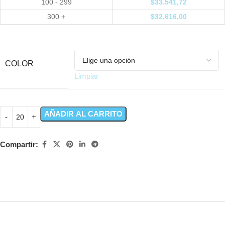
100 - 299
$
33.541,72
300 +
$
32.616,00
COLOR
Limpiar
AÑADIR AL CARRITO
Compartir: