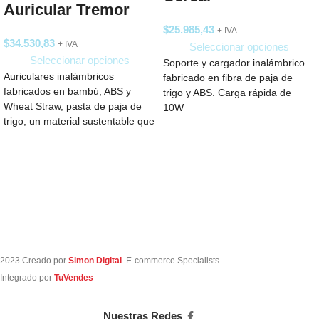
Auricular Tremor
$
25.985,43
+ IVA
$
34.530,83
+ IVA
Seleccionar opciones
Seleccionar opciones
Soporte y cargador inalámbrico
Auriculares inalámbricos
fabricado en fibra de paja de
fabricados en bambú, ABS y
trigo y ABS. Carga rápida de
Wheat Straw, pasta de paja de
10W
trigo, un material sustentable que
reduce el
2023 Creado por
Simon Digital
. E-commerce Specialists.
Integrado por
TuVendes
Nuestras Redes