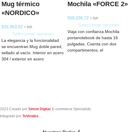
Mug térmico
Mochila «FORCE 2»
«NORDICO»
$
58.206,72
+ IVA
Seleccionar opciones
$
35.953,92
+ IVA
Viaja con confianza.Mochila
Seleccionar opciones
portanotebook de hasta 16
La elegancia y la funcionalidad
pulgadas. Cuenta con dos
se encuentran.Mug doble pared,
compartimentos, el
sellado al vacío. Interior en acero
compartimento principal con
304 / exterior en acero
bolsillo acolchado para la
2023 Creado por
Simon Digital
. E-commerce Specialists.
Integrado por
TuVendes