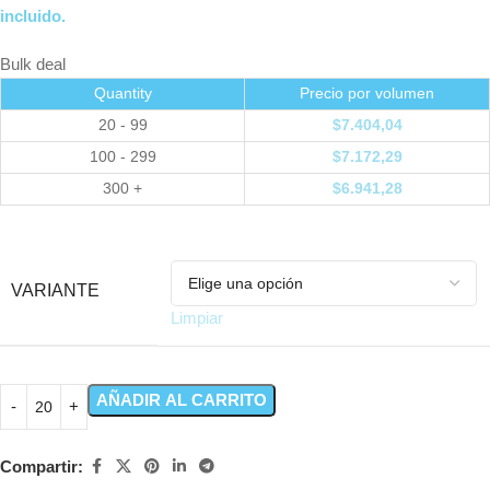
incluido.
Bulk deal
Quantity
Precio por volumen
20 - 99
$
7.404,04
100 - 299
$
7.172,29
300 +
$
6.941,28
VARIANTE
Limpiar
AÑADIR AL CARRITO
Compartir: