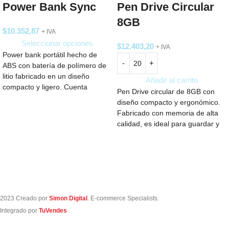
Power Bank Sync
Pen Drive Circular
8GB
$
10.352,87
+ IVA
Seleccionar opciones
$
12.403,20
+ IVA
Power bank portátil hecho de
ABS con batería de polímero de
litio fabricado en un diseño
Añadir al carrito
compacto y ligero. Cuenta
Pen Drive circular de 8GB con
diseño compacto y ergonómico.
Fabricado con memoria de alta
calidad, es ideal para guardar y
transportar documentos, fotos y
más. Con conexión USB 2.0, es
compatible con múltiples
dispositivos.
2023 Creado por
Simon Digital
. E-commerce Specialists.
Integrado por
TuVendes