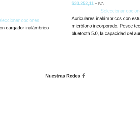
$
33.252,11
+ IVA
Seleccionar opcion
Auriculares inalámbricos con est
leccionar opciones
micrófono incorporado. Posee te
 con cargador inalámbrico
bluetooth 5.0, la capacidad del au
55mAh
Nuestras Redes