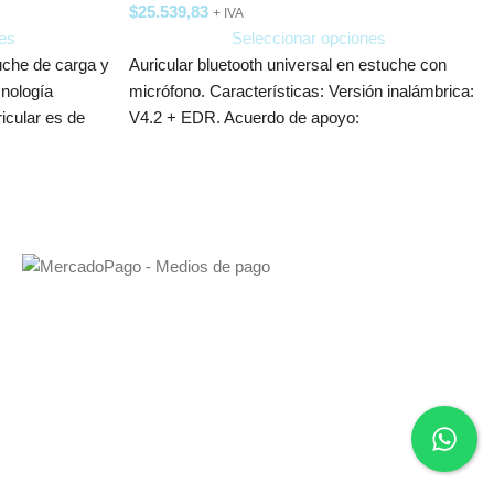
$
25.539,83
+ IVA
es
Seleccionar opciones
uche de carga y
Auricular bluetooth universal en estuche con
cnología
micrófono. Características: Versión inalámbrica:
ricular es de
V4.2 + EDR. Acuerdo de apoyo:
A2DP1.3/HFP1.6/HSP1.2/AVRCP1.6/D11.3
Frecuencia: 2.4 GHz.