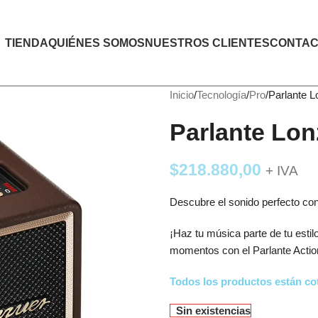
TIENDA
QUIÉNES SOMOS
NUESTROS CLIENTES
CONTAC
Inicio
Tecnología
Pro
Parlante L
Parlante Lon
$
218.880,00
+ IVA
Descubre el sonido perfecto con
¡Haz tu música parte de tu estilo
momentos con el Parlante Action 
Todos los productos están cot
Sin existencias