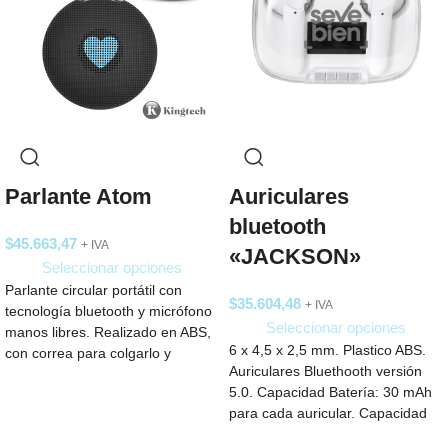
Parlante Atom
Auriculares
bluetooth
$
45.663,47
+ IVA
«JACKSON»
Seleccionar opciones
Parlante circular portátil con
$
35.604,48
+ IVA
tecnología bluetooth y micrófono
Seleccionar opciones
manos libres. Realizado en ABS,
6 x 4,5 x 2,5 mm. Plastico ABS.
con correa para colgarlo y
Auriculares Bluethooth versión
facilitar su
5.0. Capacidad Batería: 30 mAh
para cada auricular. Capacidad