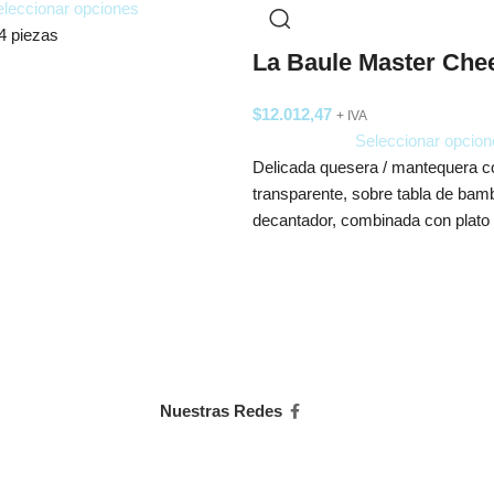
leccionar opciones
4 piezas
La Baule Master Che
$
12.012,47
+ IVA
Seleccionar opcion
Delicada quesera / mantequera co
transparente, sobre tabla de ba
decantador, combinada con plato 
antideslizante.
Nuestras Redes