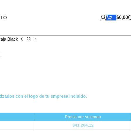
$
0,00
TO
aja Black
k
izados con el logo de tu empresa incluido.
Precio por volumen
$
41.204,12