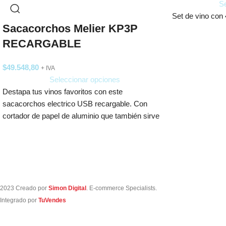
Se
Set de vino con 
Sacacorchos Melier KP3P
RECARGABLE
$
49.548,80
+ IVA
Seleccionar opciones
Destapa tus vinos favoritos con este
sacacorchos electrico USB recargable. Con
cortador de papel de aluminio que también sirve
como base para un almacenamiento práctico.
Posee batería de litio con cable USB-C.
2023 Creado por
Simon Digital
. E-commerce Specialists.
Integrado por
TuVendes