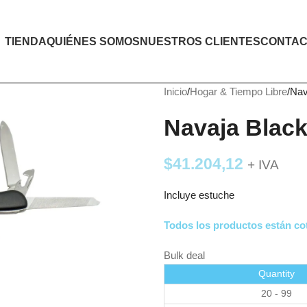
TIENDA
QUIÉNES SOMOS
NUESTROS CLIENTES
CONTAC
Inicio
Hogar & Tiempo Libre
Nav
Navaja Blac
$
41.204,12
+ IVA
Incluye estuche
Todos los productos están cot
Bulk deal
Quantity
20 - 99