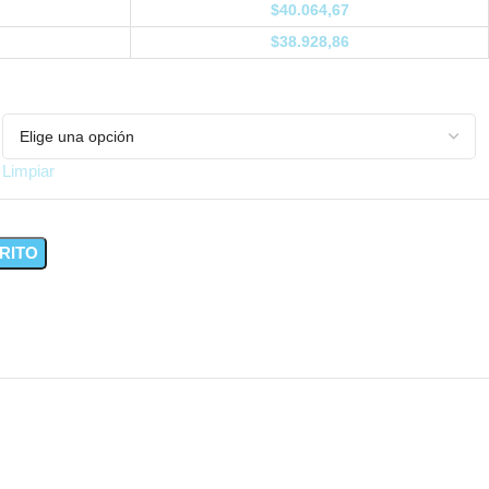
$
40.064,67
$
38.928,86
Limpiar
RITO