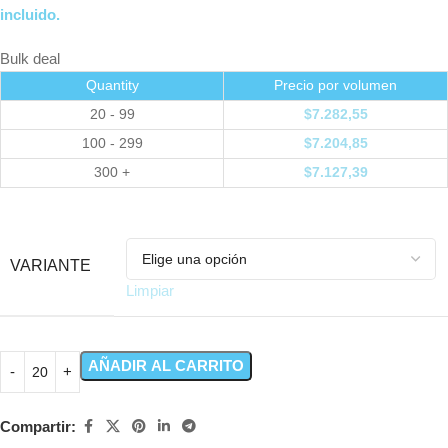
incluido.
Bulk deal
Quantity
Precio por volumen
20 - 99
$
7.282,55
100 - 299
$
7.204,85
300 +
$
7.127,39
VARIANTE
Limpiar
AÑADIR AL CARRITO
Compartir: