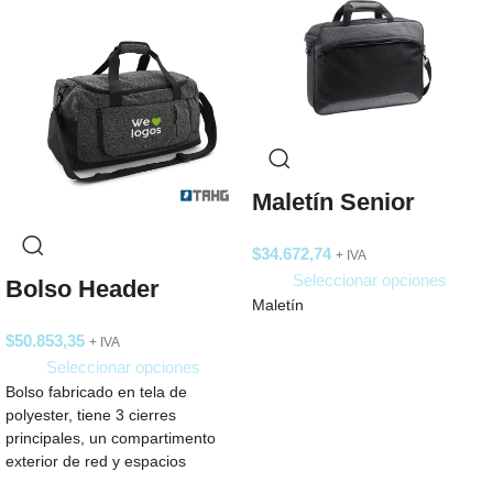
Maletín Senior
$
34.672,74
+ IVA
Seleccionar opciones
Bolso Header
Maletín
$
50.853,35
+ IVA
Seleccionar opciones
Bolso fabricado en tela de
polyester, tiene 3 cierres
principales, un compartimento
exterior de red y espacios
pequeños en el