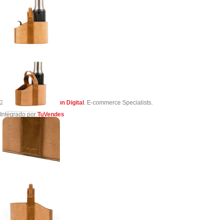
2023 Creado por
Simon Digital
. E-commerce Specialists.
Integrado por
TuVendes