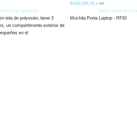
$
106.290,28
+ IVA
leccionar opciones
Seleccionar opcion
n tela de polyester, tiene 3
Mochila Porta Laptop - RFID
les, un compartimento exterior de
pequeños en el