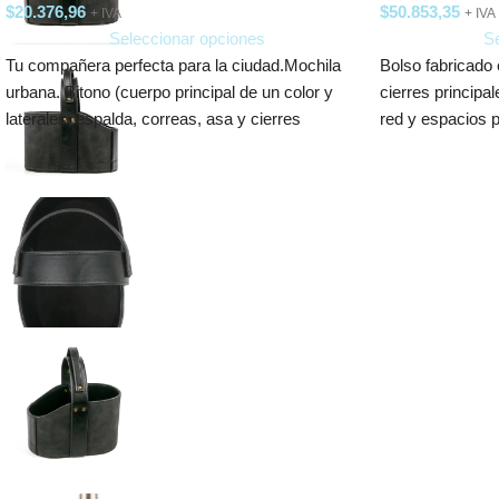
$
20.376,96
$
50.853,35
+ IVA
+ IVA
Seleccionar opciones
Se
Tu compañera perfecta para la ciudad.Mochila
Bolso fabricado e
urbana. Bitono (cuerpo principal de un color y
cierres principa
laterales, espalda, correas, asa y cierres
red y espacios 