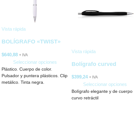
Vista rápida
BOLÍGRAFO «TWIST»
Vista rápida
$
640,88
+ IVA
Seleccionar opciones
Bolígrafo curved
Plástico. Cuerpo de color.
Pulsador y puntera plásticos. Clip
$
399,24
+ IVA
metálico. Tinta negra.
Seleccionar opciones
Bolígrafo elegante y de cuerpo
curvo retráctil