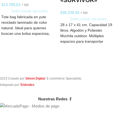
«SURVIVOR»
$
13.799,63
+ IVA
Seleccionar opciones
$
46.338,56
+ IVA
Tote bag fabricada en yute
Seleccionar opciones
reciclado laminado de color
28 x 17 x 41 cm. Capacidad 19
natural. Ideal para quienes
litros. Algodón y Poliester.
buscan una bolsa espaciosa,
Mochila outdoor. Múltiples
perfecta para llevar
espacios para transportar
objetos. Compartimento
2023 Creado por
Simon Digital
. E-commerce Specialists.
Integrado por
TuVendes
Nuestras Redes