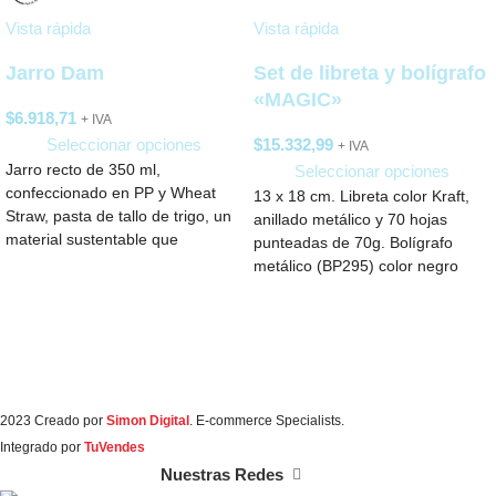
Vista rápida
Vista rápida
Jarro Dam
Set de libreta y bolígrafo
«MAGIC»
$
6.918,71
+ IVA
Seleccionar opciones
$
15.332,99
+ IVA
Jarro recto de 350 ml,
Seleccionar opciones
confeccionado en PP y Wheat
13 x 18 cm. Libreta color Kraft,
Straw, pasta de tallo de trigo, un
anillado metálico y 70 hojas
material sustentable que
punteadas de 70g. Bolígrafo
metálico (BP295) color negro
2023 Creado por
Simon Digital
. E-commerce Specialists.
Integrado por
TuVendes
Nuestras Redes