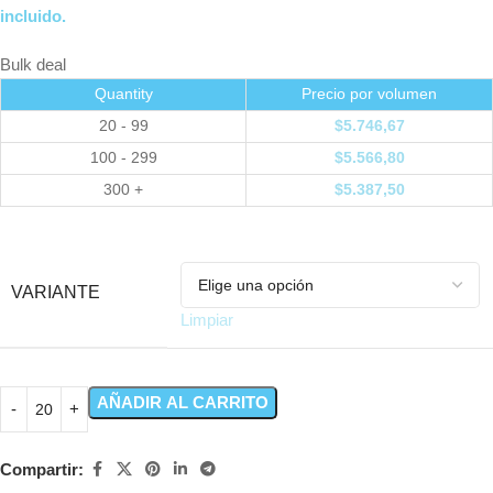
incluido.
Bulk deal
Quantity
Precio por volumen
20 - 99
$
5.746,67
100 - 299
$
5.566,80
300 +
$
5.387,50
VARIANTE
Limpiar
AÑADIR AL CARRITO
Compartir: