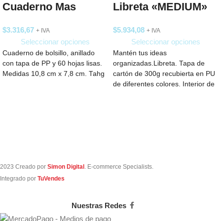
Cuaderno Mas
Libreta «MEDIUM»
$
3.316,67
$
5.934,08
+ IVA
+ IVA
Seleccionar opciones
Seleccionar opciones
Cuaderno de bolsillo, anillado
Mantén tus ideas
con tapa de PP y 60 hojas lisas.
organizadas.Libreta. Tapa de
Medidas 10,8 cm x 7,8 cm. Tahg
cartón de 300g recubierta en PU
de diferentes colores. Interior de
80 hojas rayadas
2023 Creado por
Simon Digital
. E-commerce Specialists.
Integrado por
TuVendes
Nuestras Redes