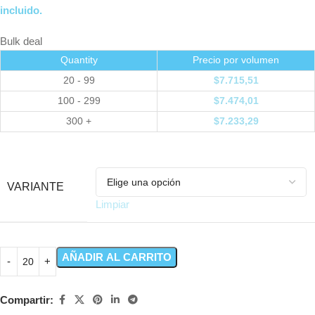
incluido.
Bulk deal
Quantity
Precio por volumen
20 - 99
$
7.715,51
100 - 299
$
7.474,01
300 +
$
7.233,29
VARIANTE
Limpiar
AÑADIR AL CARRITO
Compartir: