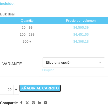
incluido.
Bulk deal
Quantity
Precio por volumen
20 - 99
$
4.595,39
100 - 299
$
4.451,55
300 +
$
4.308,18
VARIANTE
Limpiar
AÑADIR AL CARRITO
Compartir: