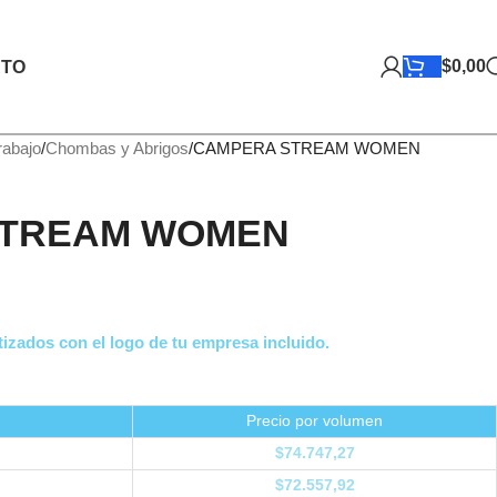
$
0,00
TO
rabajo
Chombas y Abrigos
CAMPERA STREAM WOMEN
STREAM WOMEN
izados con el logo de tu empresa incluido.
Precio por volumen
$
74.747,27
$
72.557,92