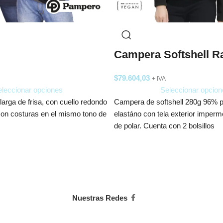
Campera Softshell R
$
79.604,03
+ IVA
leccionar opciones
Seleccionar opcion
arga de frisa, con cuello redondo
Campera de softshell 280g 96% p
con costuras en el mismo tono de
elastáno con tela exterior imperme
de polar. Cuenta con 2 bolsillos
Nuestras Redes