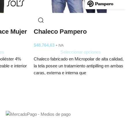
ace Mujer
Chaleco Pampero
$
48.764,63
+ IVA
es
Seleccionar opciones
oliéster 4%
Chaleco fabricado en Micropolar de alta calidad,
able e interior
la tela posee un tratamiento antipilling en ambas
caras, externa e interna que