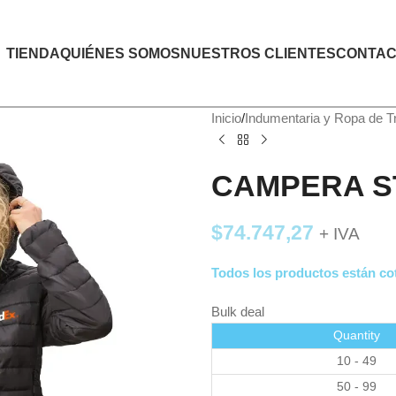
TIENDA
QUIÉNES SOMOS
NUESTROS CLIENTES
CONTAC
Inicio
Indumentaria y Ropa de T
CAMPERA 
$
74.747,27
+ IVA
Todos los productos están cot
Bulk deal
Quantity
10 - 49
50 - 99