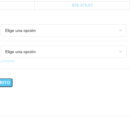
$
70.375,57
Limpiar
RITO