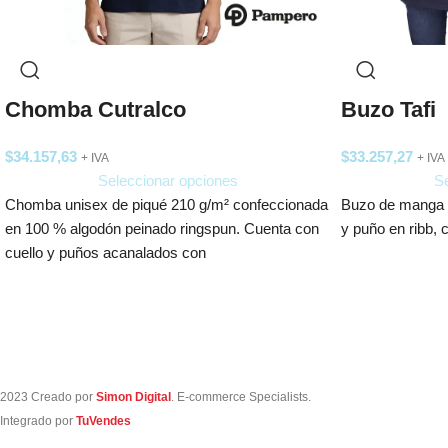
Chomba Cutralco
Buzo Tafi
$
34.157,63
$
33.257,27
+ IVA
+ IVA
Seleccionar opciones
Se
Chomba unisex de piqué 210 g/m² confeccionada
Buzo de manga l
en 100 % algodón peinado ringspun. Cuenta con
y puño en ribb, 
cuello y puños acanalados con
2023 Creado por
Simon Digital
. E-commerce Specialists.
Integrado por
TuVendes