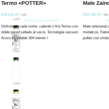
Termo «POTTER»
Mate Zain
$
19.241,25
$
43.750,79
+ IVA
+ IVA
Seleccionar opciones
Se
Disfruta de cada sorbo, caliente o frío.Termo con
Mate artesanal 
doble pared sellado al vacío. Tecnología vacuum.
metálicos. Fabr
Acero inoxidable 304 interior /
pulido con virol
guarda