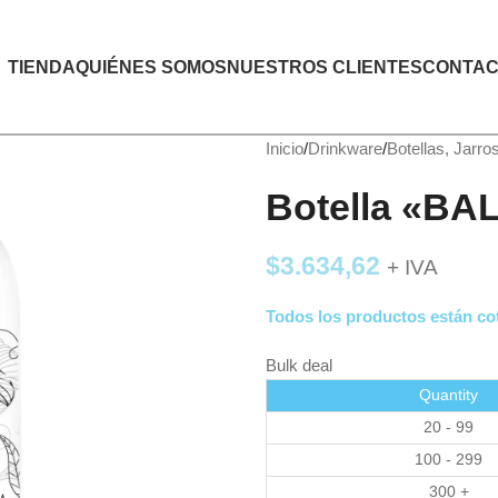
TIENDA
QUIÉNES SOMOS
NUESTROS CLIENTES
CONTAC
Inicio
Drinkware
Botellas, Jarro
Botella «B
$
3.634,62
+ IVA
Todos los productos están cot
Bulk deal
Quantity
20 - 99
100 - 299
300 +