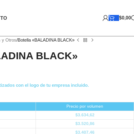
$
0,00
TO
s y Otros
Botella «BALADINA BLACK»
ALADINA BLACK»
izados con el logo de tu empresa incluido.
Precio por volumen
$
3.634,62
$
3.520,86
$
3.407,46