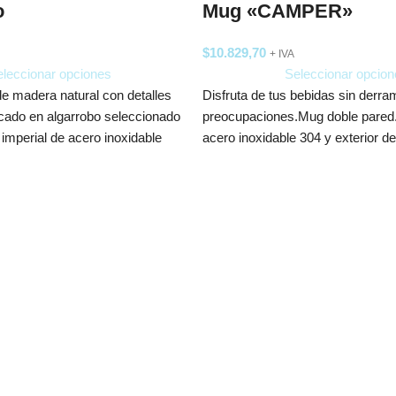
o
Mug «CAMPER»
$
10.829,70
+ IVA
leccionar opciones
Seleccionar opcion
de madera natural con detalles
Disfruta de tus bebidas sin derra
icado en algarrobo seleccionado
preocupaciones.Mug doble pared. 
a imperial de acero inoxidable
acero inoxidable 304 y exterior de