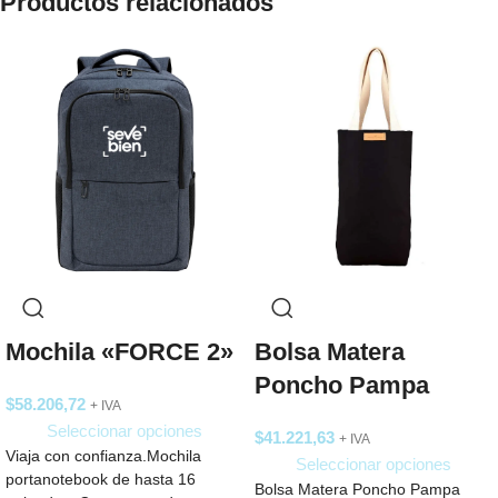
Productos relacionados
Mochila «FORCE 2»
Bolsa Matera
Poncho Pampa
$
58.206,72
+ IVA
Seleccionar opciones
$
41.221,63
+ IVA
Viaja con confianza.Mochila
Seleccionar opciones
portanotebook de hasta 16
Bolsa Matera Poncho Pampa