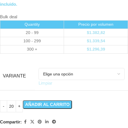
incluido.
Bulk deal
Quantity
Precio por volumen
20 - 99
$
1.382,82
100 - 299
$
1.339,54
300 +
$
1.296,39
VARIANTE
Limpiar
AÑADIR AL CARRITO
Compartir: