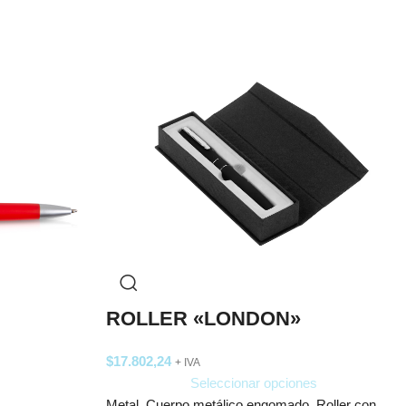
ROLLER «LONDON»
$
17.802,24
+ IVA
Seleccionar opciones
Metal. Cuerpo metálico engomado. Roller con