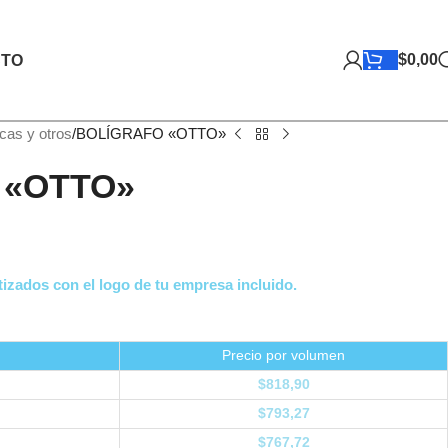
$
0,00
TO
icas y otros
BOLÍGRAFO «OTTO»
 «OTTO»
izados con el logo de tu empresa incluido.
Precio por volumen
$
818,90
$
793,27
$
767,72