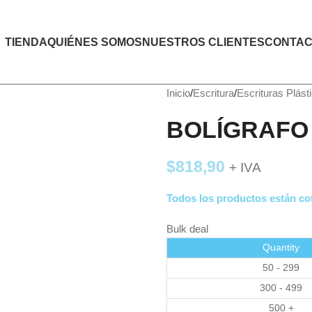
TIENDA
QUIÉNES SOMOS
NUESTROS CLIENTES
CONTAC
Inicio
Escritura
Escrituras Plást
BOLÍGRAFO
$
818,90
+ IVA
Todos los productos están cot
Bulk deal
Quantity
50 - 299
300 - 499
500 +