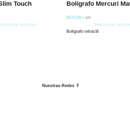
 Slim Touch
Bolígrafo Mercuri Ma
$
672,40
+ IVA
leccionar opciones
Seleccionar opcion
Bolígrafo retráctil
Nuestras Redes