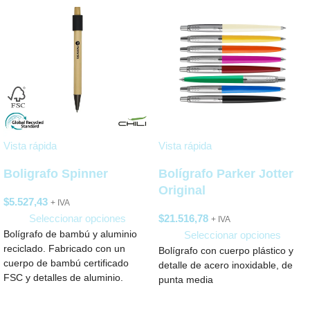
Vista rápida
Vista rápida
Boligrafo Spinner
Bolígrafo Parker Jotter
Original
$
5.527,43
+ IVA
Seleccionar opciones
$
21.516,78
+ IVA
Bolígrafo de bambú y aluminio
Seleccionar opciones
reciclado. Fabricado con un
Bolígrafo con cuerpo plástico y
cuerpo de bambú certificado
detalle de acero inoxidable, de
FSC y detalles de aluminio.
punta media
Cuenta tinta