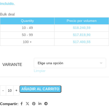
incluido.
Bulk deal
Quantity
Precio por volumen
10 - 49
$
18.240,59
50 - 99
$
17.819,90
100 +
$
17.400,55
VARIANTE
Limpiar
AÑADIR AL CARRITO
Compartir: