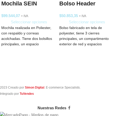
Mochila SEIN
Bolso Header
$
99.544,07
$
50.853,35
+ IVA
+ IVA
Seleccionar opciones
Seleccionar opciones
Mochila realizada en Poliester,
Bolso fabricado en tela de
con respaldo y correas
polyester, tiene 3 cierres
acolchadas. Tiene dos bolsillos
principales, un compartimento
principales, un espacio
exterior de red y espacios
completamente acolchado para
pequeños en el
notebook, 2
2023 Creado por
Simon Digital
. E-commerce Specialists.
Integrado por
TuVendes
Nuestras Redes