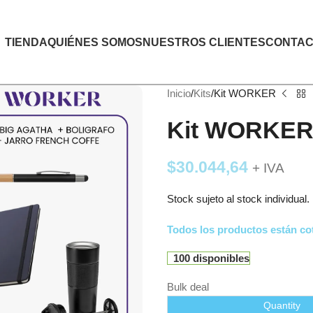
TIENDA
QUIÉNES SOMOS
NUESTROS CLIENTES
CONTAC
Inicio
Kits
Kit WORKER
Kit WORKE
$
30.044,64
+ IVA
Stock sujeto al stock individual.
Todos los productos están cot
100 disponibles
Bulk deal
Quantity