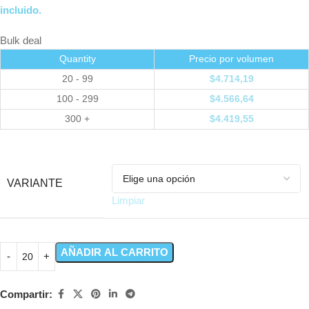
incluido.
Bulk deal
Quantity
Precio por volumen
20 - 99
$
4.714,19
100 - 299
$
4.566,64
300 +
$
4.419,55
VARIANTE
Limpiar
AÑADIR AL CARRITO
Compartir: