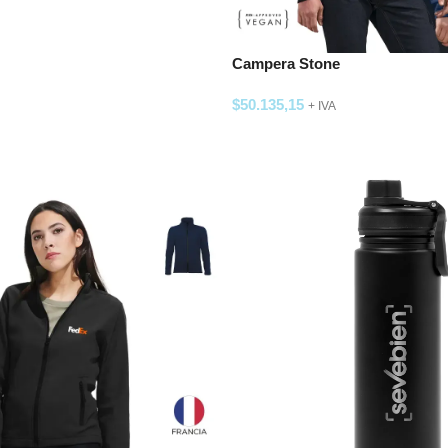
 OPCIONES
Campera Stone
$
50.135,15
+ IVA
SELECCIONAR OPCIONES