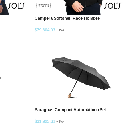
Campera Softshell Race Hombre
$
79.604,03
+ IVA
SELECCIONAR OPCIONES
Paraguas Compact Automático rPet
$
31.923,61
+ IVA