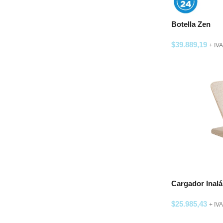
Botella Zen
$
39.889,19
+ IVA
SELECCIONAR
Cargador Inal
$
25.985,43
+ IVA
SELECCIONAR