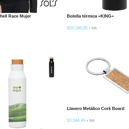
hell Race Mujer
Botella térmica «KING»
$
28.186,88
+ IVA
 OPCIONES
SELECCIONAR OPCIONES
Llavero Metálico Cork Board
$
3.344,49
+ IVA