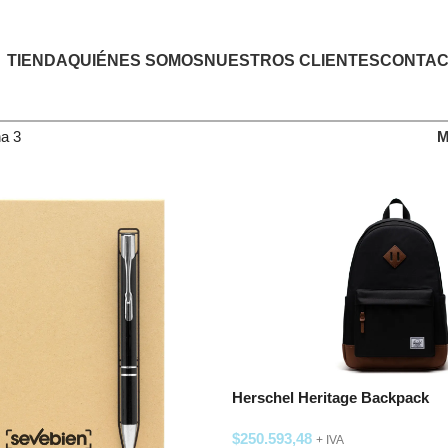
TIENDA
QUIÉNES SOMOS
NUESTROS CLIENTES
CONTAC
a 3
M
Herschel Heritage Backpack
$
250.593,48
+ IVA