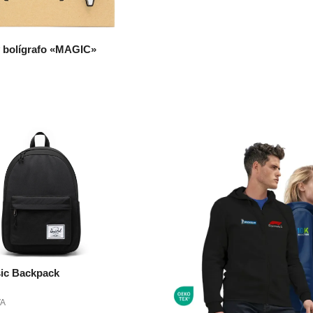
SELECCIONAR OPCIONES
 y bolígrafo «MAGIC»
 OPCIONES
sic Backpack
VA