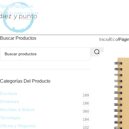
Skip to navigation
Skip to main content
Buscar Productos
Inicio
Eco
Págin
Categorías Del Producto
Escritura
189
Drinkware
186
Mochilas & Bolsos
360
Tecnología
184
Oficina y Negocios
102