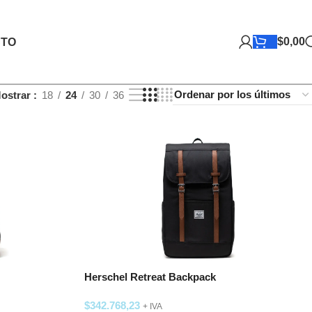
$
0,00
TO
ostrar
18
24
30
36
Herschel Retreat Backpack
$
342.768,23
+ IVA