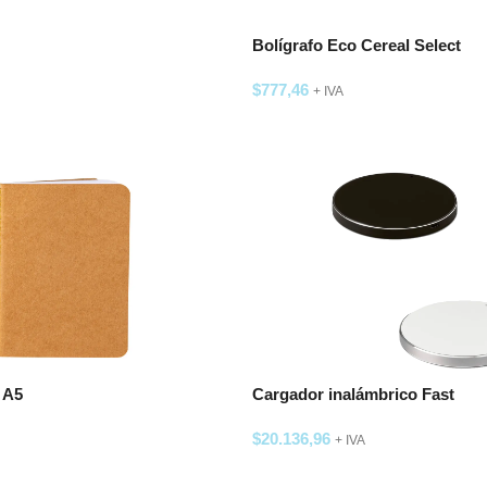
Bolígrafo Eco Cereal Select
$
777,46
+ IVA
SELECCIONAR OPCIONES
 A5
Cargador inalámbrico Fast
$
20.136,96
+ IVA
 OPCIONES
SELECCIONAR OPCIONES