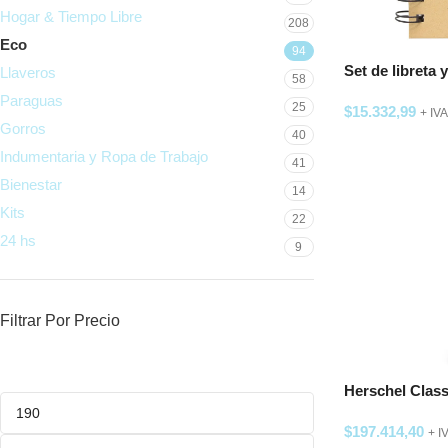
Hogar & Tiempo Libre
208
Eco
94
Set de libreta
Llaveros
58
Paraguas
25
$
15.332,99
+ IVA
Gorros
40
SELECCIONAR
Indumentaria y Ropa de Trabajo
41
Bienestar
14
Kits
22
24 hs
9
Filtrar Por Precio
Herschel Clas
$
197.414,40
+ I