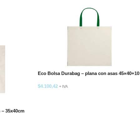
Eco Bolsa Durabag – plana con asas 45×40+10
$
4.100,42
+ IVA
SELECCIONAR OPCIONES
s – 35x40cm