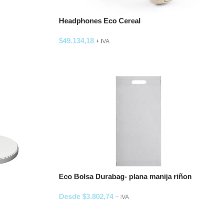
Headphones Eco Cereal
$
49.134,18
+ IVA
SELECCIONAR OPCIONES
Eco Bolsa Durabag- plana manija riñon
20×40+10
Desde
$
3.802,74
+ IVA
SELECCIONAR OPCIONES